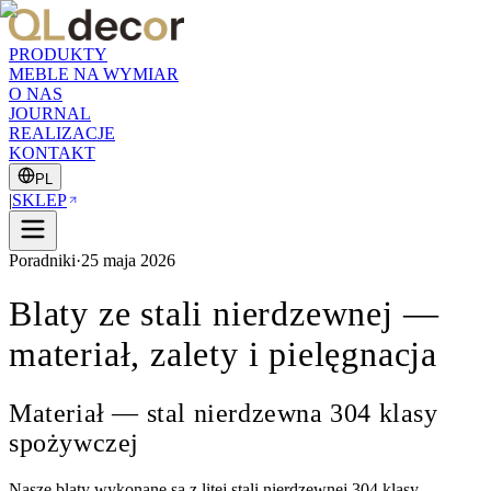
PRODUKTY
MEBLE NA WYMIAR
O NAS
JOURNAL
REALIZACJE
KONTAKT
PL
|
SKLEP
Poradniki
·
25 maja 2026
Blaty ze stali nierdzewnej —
materiał, zalety i pielęgnacja
Materiał — stal nierdzewna 304 klasy
spożywczej
Nasze blaty wykonane są z litej stali nierdzewnej 304 klasy