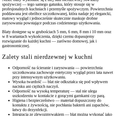
spożywczej — tego samego gatunku, który stosuje się w
profesjonalnych kuchniach i przemyśle spożywczym. Powierzchnia
poddawana jest obróbce szczotkowanej, która nadaje jej elegancki,
matowy wygląd i jednocześnie skutecznie maskuje drobne
zarysowania powstające podczas codziennego użytkowania.
Blaty dostępne są w grubościach 5 mm, 6 mm, 8 mm i 10 mm oraz
w 8 wariantach wykończenia, dzięki czemu dopasujemy
rozwiązanie do każdej kuchni — zarówno domowej, jak i
gastronomicznej.
Zalety stali nierdzewnej w kuchni
Odporność na ścieranie i zarysowania — powierzchnia
szczotkowana zachowuje estetyczny wygląd przez lata nawet
przy intensywnym użytkowaniu.
Wysoka twardość — blat nie odkształca się pod wpływem
nacisku ani ciężkich naczyń.
Odporność na wysoką temperaturę — stal nie ulega
uszkodzeniu w kontakcie z gorącymi garnkami czy parą.
Higiena i bezpieczeństwo — materiał dopuszczony do
kontaktu z żywnością, nie pochłania bakterii ani zapachów,
łatwy do dezynfekcji.
Integracja ze zlewozmywakiem — blat można wykonać jako