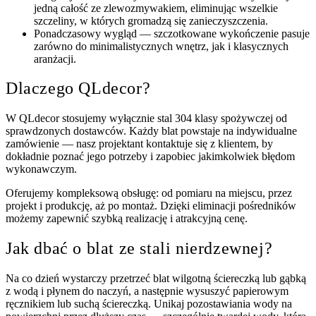
jedną całość ze zlewozmywakiem, eliminując wszelkie
szczeliny, w których gromadzą się zanieczyszczenia.
Ponadczasowy wygląd — szczotkowane wykończenie pasuje
zarówno do minimalistycznych wnętrz, jak i klasycznych
aranżacji.
Dlaczego QLdecor?
W QLdecor stosujemy wyłącznie stal 304 klasy spożywczej od
sprawdzonych dostawców. Każdy blat powstaje na indywidualne
zamówienie — nasz projektant kontaktuje się z klientem, by
dokładnie poznać jego potrzeby i zapobiec jakimkolwiek błędom
wykonawczym.
Oferujemy kompleksową obsługę: od pomiaru na miejscu, przez
projekt i produkcję, aż po montaż. Dzięki eliminacji pośredników
możemy zapewnić szybką realizację i atrakcyjną cenę.
Jak dbać o blat ze stali nierdzewnej?
Na co dzień wystarczy przetrzeć blat wilgotną ściereczką lub gąbką
z wodą i płynem do naczyń, a następnie wysuszyć papierowym
ręcznikiem lub suchą ściereczką. Unikaj pozostawiania wody na