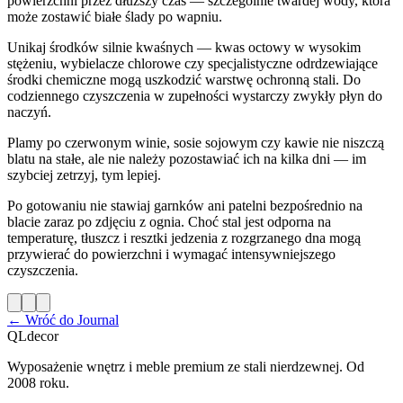
powierzchni przez dłuższy czas — szczególnie twardej wody, która
może zostawić białe ślady po wapniu.
Unikaj środków silnie kwaśnych — kwas octowy w wysokim
stężeniu, wybielacze chlorowe czy specjalistyczne odrdzewiające
środki chemiczne mogą uszkodzić warstwę ochronną stali. Do
codziennego czyszczenia w zupełności wystarczy zwykły płyn do
naczyń.
Plamy po czerwonym winie, sosie sojowym czy kawie nie niszczą
blatu na stałe, ale nie należy pozostawiać ich na kilka dni — im
szybciej zetrzyj, tym lepiej.
Po gotowaniu nie stawiaj garnków ani patelni bezpośrednio na
blacie zaraz po zdjęciu z ognia. Choć stal jest odporna na
temperaturę, tłuszcz i resztki jedzenia z rozgrzanego dna mogą
przywierać do powierzchni i wymagać intensywniejszego
czyszczenia.
← Wróć do Journal
QLdecor
Wyposażenie wnętrz i meble premium ze stali nierdzewnej. Od
2008 roku.